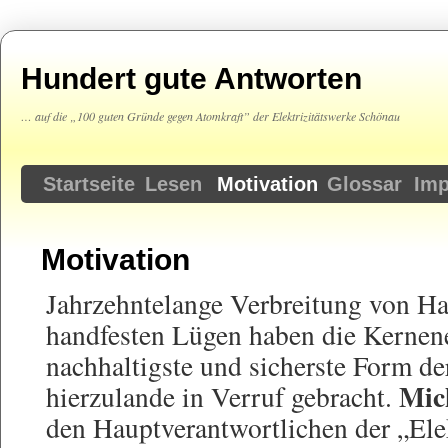
Hundert gute Antworten
… auf die „100 guten Gründe gegen Atomkraft” der Elektrizitätswerke Schönau
Springe
Startseite
Lesen
Motivation
Glossar
Im
zum
Motivation
Inhalt
Jahrzehntelange Verbreitung von Ha
handfesten Lügen haben die Kernener
nachhaltigste und sicherste Form d
Mic
hierzulande in Verruf gebracht.
den Hauptverantwortlichen der „Ele