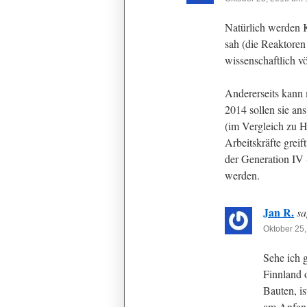
Natürlich werden K
sah (die Reaktoren 
wissenschaftlich v
Andererseits kann
2014 sollen sie ans
(im Vergleich zu H
Arbeitskräfte grei
der Generation IV 
werden.
Jan R.
sa
Oktober 25
Sehe ich 
Finnland 
Bauten, is
am Anfang