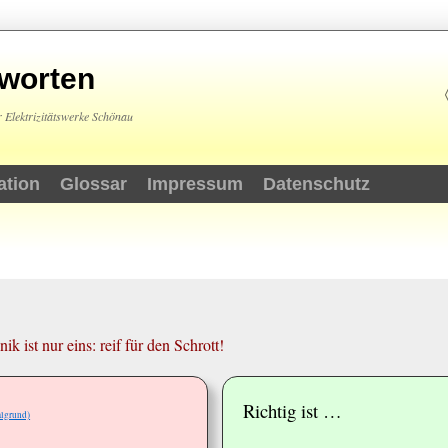
tworten
 Elektrizitätswerke Schönau
ation
Glossar
Impressum
Datenschutz
k
ik ist nur eins: reif für den Schrott!
Richtig ist …
algrund)