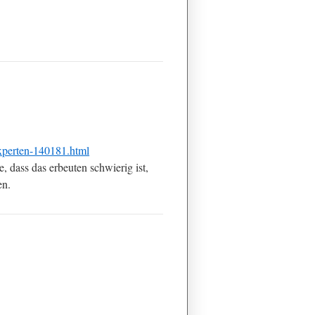
-experten-140181.html
, dass das erbeuten schwierig ist,
en.