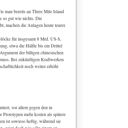
ie man bereits an Three Mile Island
e so gut wie nichts. Die
bt, machen die Anlagen heute teurer.
Blöcke für insgesamt 8 Mrd. US-$,
tung, etwa die Hälfte bis ein Drittel
 Argument der billigen chinesischen
n muss. Bei zukünftigen Kraftwerken
chaftlichkeit noch weiter erhöht
tiert, vor allem gegen den in
 Prototypen mehr kosten als spätere
en ist sowieso heftig, während sie
n, zeigt doch wie sehr einem an