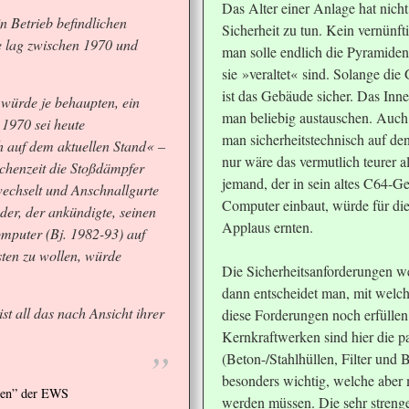
Das Alter einer Anlage hat nicht
 Betrieb befindlichen
Sicherheit zu tun. Kein vernünft
 lag zwischen 1970 und
man solle endlich die Pyramiden
sie »veraltet« sind. Solange die 
ist das Gebäude sicher. Das Inn
 würde je behaupten, ein
man beliebig austauschen. Auc
1970 sei heute
man sicherheitstechnisch auf den
h auf dem aktuellen Stand« –
nur wäre das vermutlich teurer 
schenzeit die Stoßdämpfer
jemand, der in sein altes C64-
wechselt und Anschnallgurte
Computer einbaut, würde für d
der, der ankündigte, seinen
Applaus ernten.
uter (Bj. 1982-93) auf
sten zu wollen, würde
Die Sicherheitsanforderungen we
dann entscheidet man, mit wel
st all das nach Ansicht ihrer
diese Forderungen noch erfüllen
…
Kernkraftwerken sind hier die p
(Beton-/Stahlhüllen, Filter und
besonders wichtig, welche aber m
nen” der EWS
werden müssen. Die sehr stren