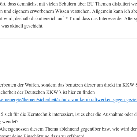
hört, dass demnächst mit vielen Schülern über EU Themen diskutiert we
n und eigenem erworbenem Wissen versuchen. Allgemein kann ich aber 
 wird, deshalb diskutiere ich auf YT und dass das Interesse der Altersg
was aktuell geschieht.
 erbeuten der Waffen, sondern das benutzen dieser um direkt im KKW 
Sicherheit der Deutschen KKW´s ist hier zu finden
kernenergie/themen/sicherheit/schutz-von-kernkraftwerken-gegen-gezie
5 sich für die Kerntechnik interessiert, ist es eher die Ausnahme oder 
g wendet?
 Altersgenossen diesem Thema ablehnend gegenüber bzw. wie wird derzei
essant deine Einschätzung dazu zu erfahren!