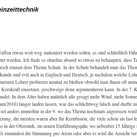
inzeittechnik
Waffen etwas weit weg stationiert werden sollen, es sind schließlich Fa
et werden. Ich finde es ohnehin absurd so etwas zu behaupten, dass Ter
noch einmal dem Thema Schule. In der Schule behandelt man das Them
kunde und evtl auch in Englisch und Deutsch, je nachdem welche Lehre
meisten Lehrer probieren neutral zu bleiben obwohl man ihnen oft anme
 Kernkraft einsetzen, geschweige denn argumentieren kann. In der 7. Kl
el. In dem Alter haben natürlich alle gesagt mehr Wind, mehr Sonne 
t(2010) länger laufen lassen, war das schlichtweg falsch und durfte n
 viel anders immerhin in der 9. wo das Thema nochmals angerissen wird,
rung, die meisten waren aber für Kernfusion, die viele schon als fast f
o in der Oberstufe, im neuen Einführungsjahr, wo nebenbei 15 Jährige 
l zumindest die Stimmung pro Atom oder aber es wird die Ansicht vert