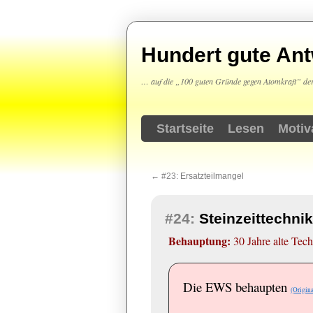
Hundert gute An
… auf die „100 guten Gründe gegen Atomkraft” der
Startseite
Lesen
Motiv
Springe
zum
←
#23:
Ersatzteilmangel
Inhalt
#24:
Steinzeittechni
Behauptung:
30 Jahre alte Techn
Die EWS behaupten
(Origin