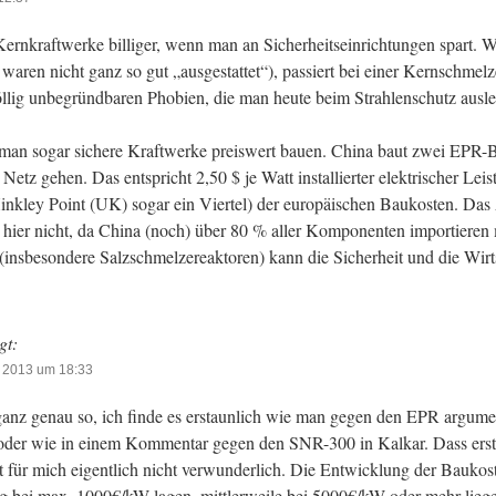
ernkraftwerke billiger, wenn man an Sicherheitseinrichtungen spart. W
waren nicht ganz so gut „ausgestattet“), passiert bei einer Kernschmelz
öllig unbegründbaren Phobien, die man heute beim Strahlenschutz ausle
 man sogar sichere Kraftwerke preiswert bauen. China baut zwei EPR-
 Netz gehen. Das entspricht 2,50 $ je Watt installierter elektrischer Leis
inkley Point (UK) sogar ein Viertel) der europäischen Baukosten. Das
ft hier nicht, da China (noch) über 80 % aller Komponenten importiere
(insbesondere Salzschmelzereaktoren) kann die Sicherheit und die Wirts
gt:
, 2013 um 18:33
ganz genau so, ich finde es erstaunlich wie man gegen den EPR argumen
oder wie in einem Kommentar gegen den SNR-300 in Kalkar. Dass erste
t für mich eigentlich nicht verwunderlich. Die Entwicklung der Baukost
 bei max. 1000€/kW lagen, mittlerweile bei 5000€/kW oder mehr liege