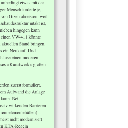
 unbedingt etwas mit der
iger Mensch forderte je,
 von Gizeh abreissen, weil
Gebäudestruktur intakt ist,
enleben hingegen kann
h einen VW-411 könnte
 aktuellen Stand bringen,
als ein Neukauf. Und
Gehäuse einen moderen
ieses »Kunstwerk« großen
rden zuerst formuliert,
chem Aufwand die Anlage
 kann. Bei
assiv wirkenden Barrieren
 Brennelementehüllen)
eist nicht modernisiert
gen KTA-Regeln