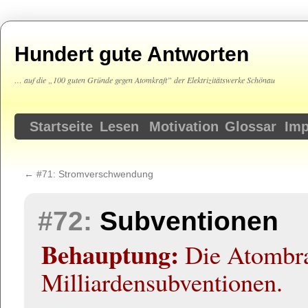
Hundert gute Antworten
… auf die „100 guten Gründe gegen Atomkraft” der Elektrizitätswerke Schönau
Springe
Startseite
Lesen
Motivation
Glossar
Im
zum
←
#71:
Stromverschwendung
Inhalt
#72:
Subventionen
Behauptung:
Die Atombra
Milliardensubventionen.