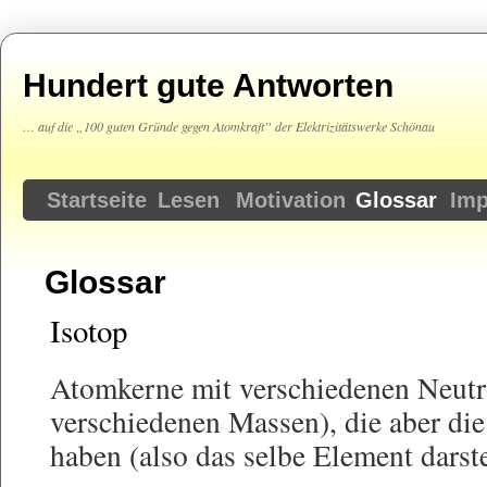
Hundert gute Antworten
… auf die „100 guten Gründe gegen Atomkraft” der Elektrizitätswerke Schönau
Springe
Startseite
Lesen
Motivation
Glossar
Im
zum
Glossar
Inhalt
Isotop
Atomkerne mit verschiedenen Neutr
verschiedenen Massen), die aber die
haben (also das selbe Element darst