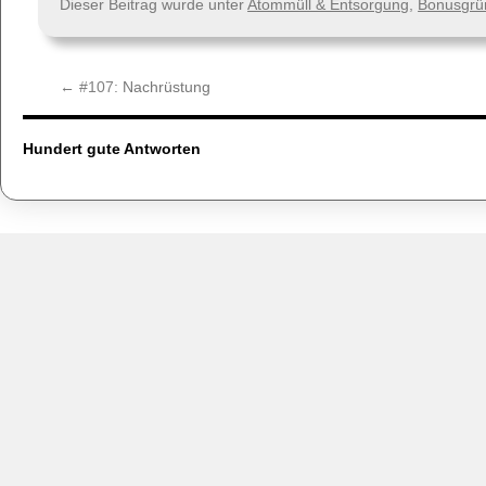
Dieser Beitrag wurde unter
Atommüll & Entsorgung
,
Bonusgrü
←
#107:
Nachrüstung
Hundert gute Antworten