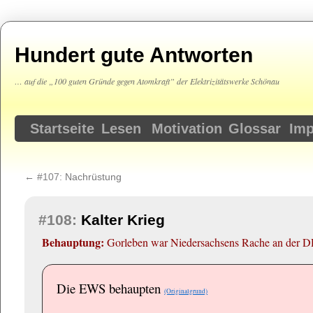
Hundert gute Antworten
… auf die „100 guten Gründe gegen Atomkraft” der Elektrizitätswerke Schönau
Springe
Startseite
Lesen
Motivation
Glossar
Im
zum
←
#107:
Nachrüstung
Inhalt
#108:
Kalter Krieg
Behauptung:
Gorleben war Niedersachsens Rache an der DD
Die EWS behaupten
(Originalgrund)