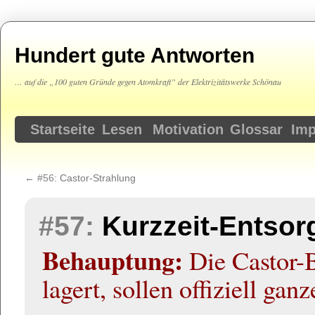
Hundert gute Antworten
… auf die „100 guten Gründe gegen Atomkraft” der Elektrizitätswerke Schönau
Springe
Startseite
Lesen
Motivation
Glossar
Im
zum
←
#56:
Castor-Strahlung
Inhalt
#57:
Kurzzeit-Entsor
Behauptung:
Die Castor-B
lagert, sollen offiziell gan