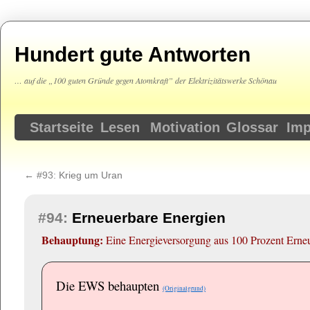
Hundert gute Antworten
… auf die „100 guten Gründe gegen Atomkraft” der Elektrizitätswerke Schönau
Springe
Startseite
Lesen
Motivation
Glossar
Im
zum
←
#93:
Krieg um Uran
Inhalt
#94:
Erneuerbare Energien
Behauptung:
Eine Energieversorgung aus 100 Prozent Erneu
Die EWS behaupten
(Originalgrund)