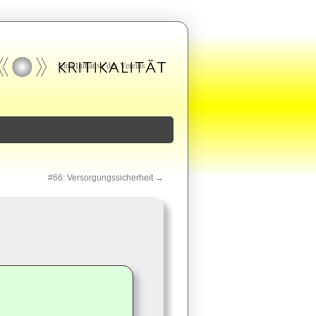
#66:
Versorgungssicherheit
→