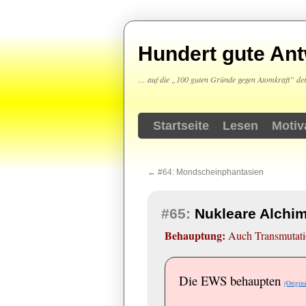
Hundert gute An
… auf die „100 guten Gründe gegen Atomkraft” der
Startseite
Lesen
Motiv
Springe
zum
←
#64:
Mondscheinphantasien
Inhalt
#65:
Nukleare Alchim
Behauptung:
Auch Transmutatio
Die EWS behaupten
(Origin