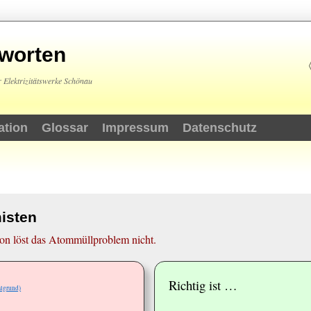
tworten
 Elektrizitätswerke Schönau
ation
Glossar
Impressum
Datenschutz
isten
n löst das Atommüllproblem nicht.
Richtig ist …
algrund)