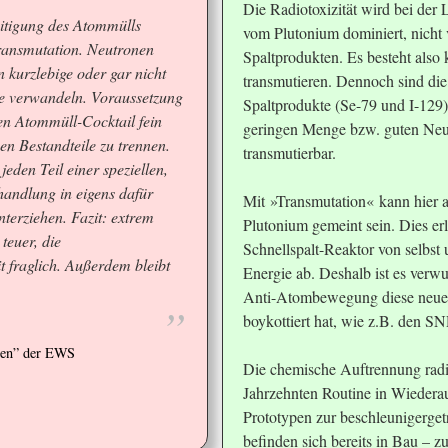
Die Radiotoxizität wird bei der 
eitigung des Atommülls
vom Plutonium dominiert, nicht
Transmutation. Neutronen
Spaltprodukten. Es besteht also 
in kurzlebige oder gar nicht
transmutieren. Dennoch sind die 
e verwandeln. Voraussetzung
Spaltprodukte (Se-79 und I-129)
en Atommüll-Cocktail fein
geringen Menge bzw. guten Neu
nen Bestandteile zu trennen.
transmutierbar.
eden Teil einer speziellen,
handlung in eigens dafür
Mit »Transmutation« kann hier a
nterziehen. Fazit: extrem
Plutonium gemeint sein. Dies erl
teuer, die
Schnellspalt-Reaktor von selbst
t fraglich. Außerdem bleibt
Energie ab. Deshalb ist es verwu
.
Anti-Atombewegung diese neue 
boykottiert hat, wie z.B. den S
nen” der EWS
Die chemische Auftrennung radioa
Jahrzehnten Routine in Wiedera
Prototypen zur beschleunigerge
befinden sich bereits in Bau – z