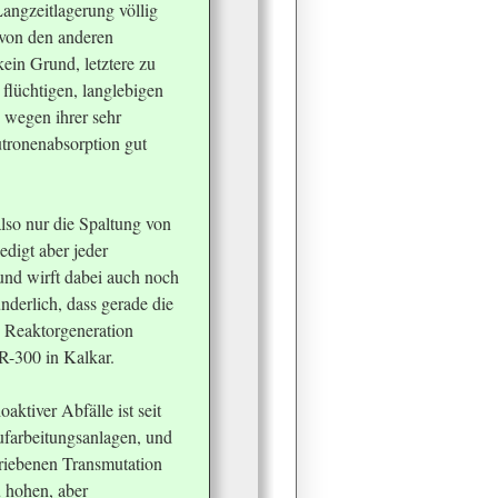
Langzeitlagerung völlig
 von den anderen
kein Grund, letztere zu
flüchtigen, langlebigen
 wegen ihrer sehr
tronenabsorption gut
lso nur die Spaltung von
edigt aber jeder
 und wirft dabei auch noch
nderlich, dass gerade die
Reaktorgeneration
NR-300 in Kalkar.
ktiver Abfälle ist seit
ufarbeitungsanlagen, und
triebenen Transmutation
u hohen, aber