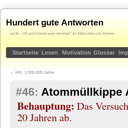
Hundert gute Antworten
… auf die „100 guten Gründe gegen Atomkraft” der Elektrizitätswerke Schönau
Springe
Startseite
Lesen
Motivation
Glossar
Im
zum
←
#45:
1.000.000 Jahre
Inhalt
#46:
Atommüllkippe A
Behauptung:
Das Versuchs
20 Jahren ab.