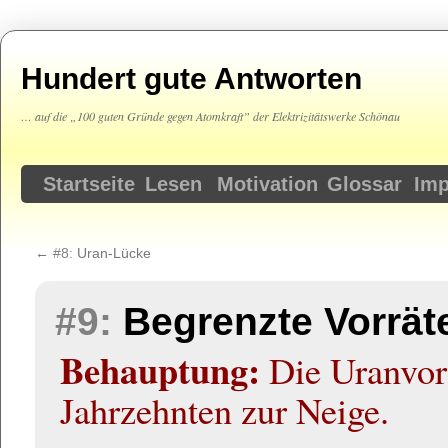
Hundert gute Antworten
… auf die „100 guten Gründe gegen Atomkraft” der Elektrizitätswerke Schönau
Springe
Startseite
Lesen
Motivation
Glossar
Im
zum
←
#8:
Uran-Lücke
Inhalt
#9:
Begrenzte Vorrät
Behauptung:
Die Uranvorr
Jahrzehnten zur Neige.